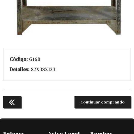
Código:
G160
Detalles:
82X38X123
Continuar comprando
Enlaces
Aviso Legal
Bombay