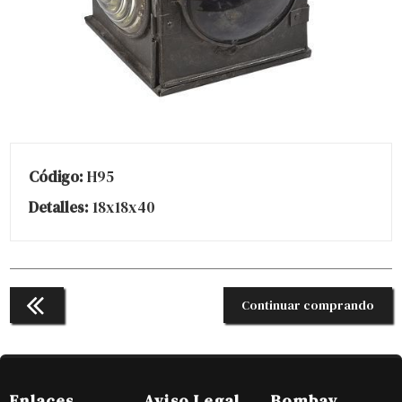
Código:
H95
Detalles:
18x18x40
Continuar comprando
Enlaces
Aviso Legal
Bombay