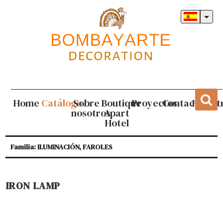
Home
Catálogo
Sobre
Boutique
Proyectos
Contacto
Regist
nosotros
Apart
Hotel
Familia: ILUMINACIÓN, FAROLES
IRON LAMP