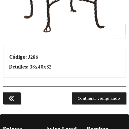
Código:
J286
Detalles:
38x40x82
Continuar comprando
Enlaces
Aviso Legal
Bombay