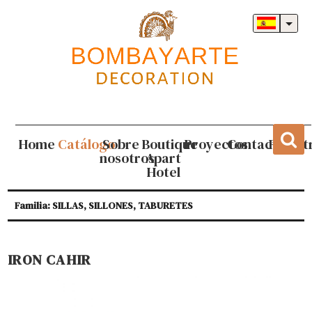
Home
Catálogo
Sobre
Boutique
Proyectos
Contacto
Regist
nosotros
Apart
Hotel
Familia: SILLAS, SILLONES, TABURETES
IRON CAHIR