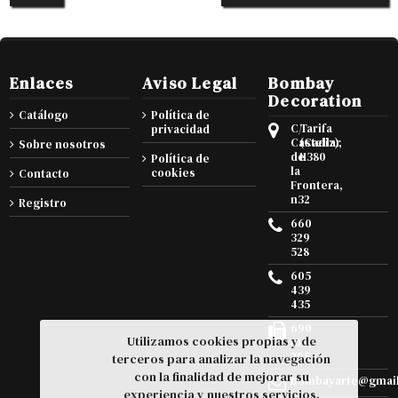
Enlaces
Aviso Legal
Bombay
Decoration
Catálogo
Política de
C/
Tarifa
privacidad
Castellar
(Cadiz),
Sobre nosotros
de
11380
Política de
la
cookies
Contacto
Frontera,
n32
Registro
660
329
528
605
439
435
690
Utilizamos cookies propias y de
105
295
terceros para analizar la navegación
con la finalidad de mejorar su
bombayarte@gmai
experiencia y nuestros servicios.