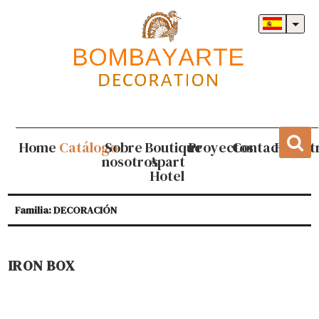
Home
Catálogo
Sobre
Boutique
Proyectos
Contacto
Regist
nosotros
Apart
Hotel
Familia: DECORACIÓN
IRON BOX