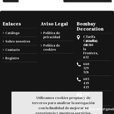
Enlaces
Aviso Legal
Bombay
Decoration
Catálogo
Política de
C/
Tarifa
privacidad
Castellar
(Cadiz),
Sobre nosotros
de
11380
Política de
la
cookies
Contacto
Frontera,
n32
Registro
660
329
528
605
439
435
690
Utilizamos cookies propias y de
105
295
terceros para analizar la navegación
con la finalidad de mejorar su
bombayarte@gmai
experiencia y nuestros servicios.