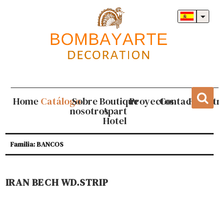
Home
Catálogo
Sobre
Boutique
Proyectos
Contacto
Regist
nosotros
Apart
Hotel
Familia: BANCOS
IRAN BECH WD.STRIP