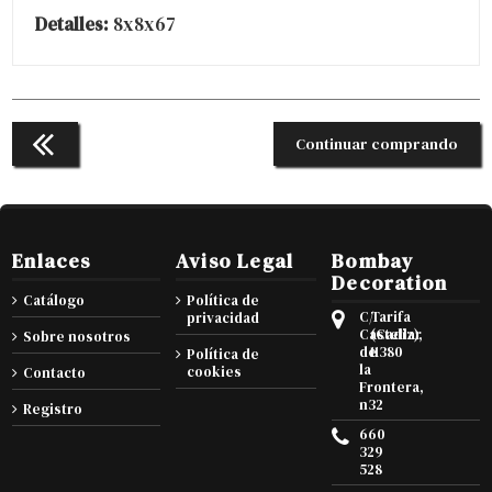
Detalles:
8x8x67
Continuar comprando
Enlaces
Aviso Legal
Bombay
Decoration
Catálogo
Política de
C/
Tarifa
privacidad
Castellar
(Cadiz),
Sobre nosotros
de
11380
Política de
la
cookies
Contacto
Frontera,
n32
Registro
660
329
528