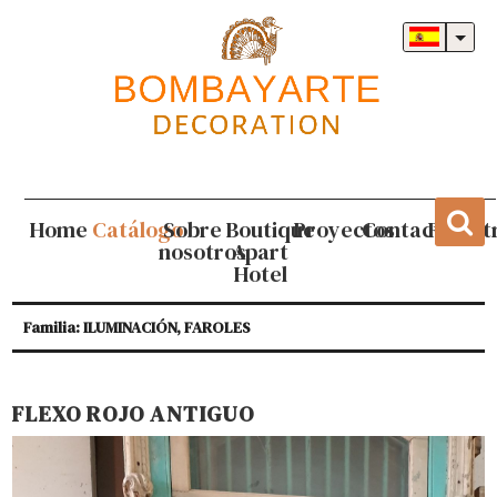
Home
Catálogo
Sobre
Boutique
Proyectos
Contacto
Regist
nosotros
Apart
Hotel
Familia: ILUMINACIÓN, FAROLES
FLEXO ROJO ANTIGUO