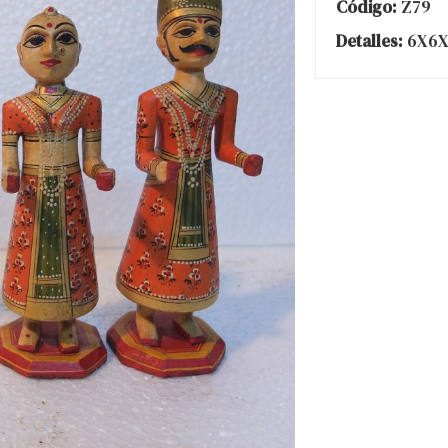
Código:
Z79
Detalles:
6X6X