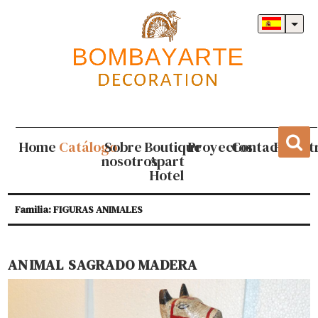
Home
Catálogo
Sobre
Boutique
Proyectos
Contacto
Regist
nosotros
Apart
Hotel
Familia: FIGURAS ANIMALES
ANIMAL SAGRADO MADERA