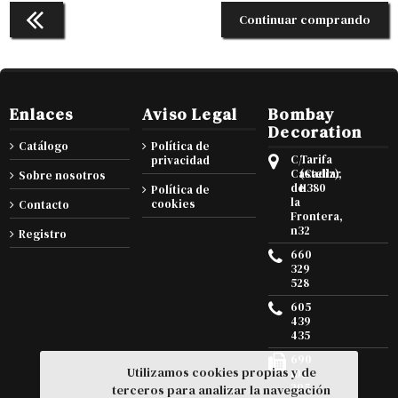
Continuar comprando
Enlaces
Aviso Legal
Bombay
Decoration
Catálogo
Política de
C/
Tarifa
privacidad
Castellar
(Cadiz),
Sobre nosotros
de
11380
Política de
la
cookies
Contacto
Frontera,
n32
Registro
660
329
528
605
439
435
690
Utilizamos cookies propias y de
105
295
terceros para analizar la navegación