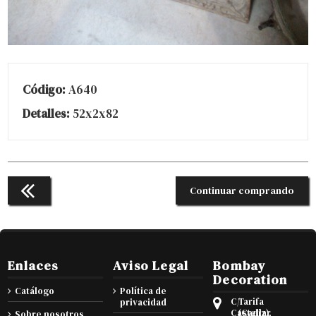
Código:
A640
Detalles:
52x2x82
Continuar comprando
Enlaces
Aviso Legal
Bombay
Decoration
Catálogo
Política de
C/
Tarifa
privacidad
Castellar
(Cadiz),
Sobre nosotros