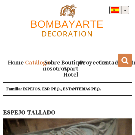
Home
Catálogo
Sobre
Boutique
Proyectos
Contacto
Regist
nosotros
Apart
Hotel
Familia: ESPEJOS, ESP. PEQ., ESTANTERIAS PEQ.
ESPEJO TALLADO