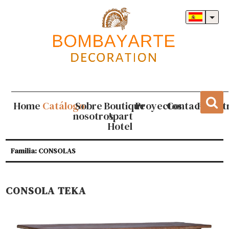
Home
Catálogo
Sobre
Boutique
Proyectos
Contacto
Regist
nosotros
Apart
Hotel
Familia: CONSOLAS
CONSOLA TEKA