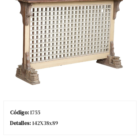
Código:
I755
Detalles:
142X38x89