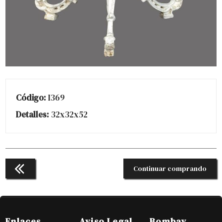
Código:
I369
Detalles:
32x32x52
Continuar comprando
Enlaces
Aviso Legal
Bombay