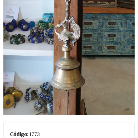
Código:
I773