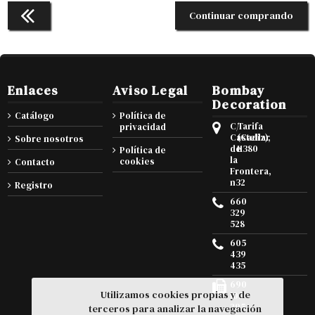
Continuar comprando
Enlaces
Aviso Legal
Bombay
Decoration
Catálogo
Política de
C/
Tarifa
privacidad
Castellar
(Cadiz),
Sobre nosotros
de
11380
Política de
la
cookies
Contacto
Frontera,
n32
Registro
660
329
528
605
439
435
690
Utilizamos cookies propias y de
105
295
terceros para analizar la navegación