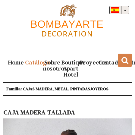
Home
Catálogo
Sobre
Boutique
Proyectos
Contacto
Regist
nosotros
Apart
Hotel
Familia: CAJAS MADERA, METAL, PINTADASJOYEROS
CAJA MADERA TALLADA