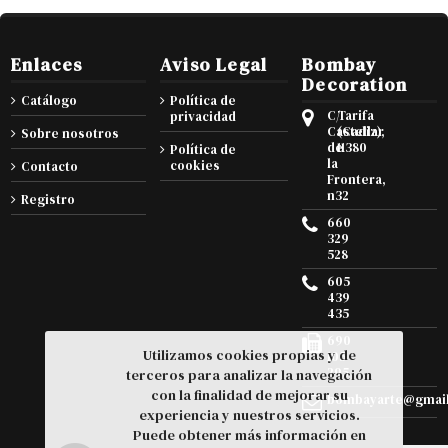
Enlaces
Aviso Legal
Bombay
Decoration
Catálogo
Política de
C/
Tarifa
privacidad
Castellar
(Cadiz),
Sobre nosotros
de
11380
Política de
la
cookies
Contacto
Frontera,
n32
Registro
660
329
528
605
439
435
690
Utilizamos cookies propias y de
105
295
terceros para analizar la navegación
con la finalidad de mejorar su
bombayarte@gmai
experiencia y nuestros servicios.
Puede obtener más información en