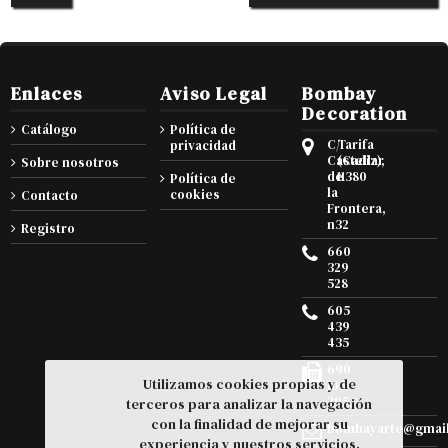
Enlaces
Aviso Legal
Bombay
Decoration
Catálogo
Política de
C/
Tarifa
privacidad
Castellar
(Cadiz),
Sobre nosotros
de
11380
Política de
la
cookies
Contacto
Frontera,
n32
Registro
660
329
528
605
439
435
690
Utilizamos cookies propias y de
105
295
terceros para analizar la navegación
con la finalidad de mejorar su
bombayarte@gmai
experiencia y nuestros servicios.