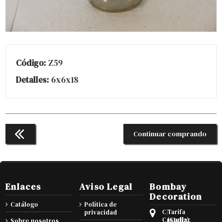
Código:
Z59
Detalles:
6x6x18
Continuar comprando
Enlaces
Aviso Legal
Bombay
Decoration
Catálogo
Política de
C/
Tarifa
privacidad
Castellar
(Cadiz),
Sobre nosotros