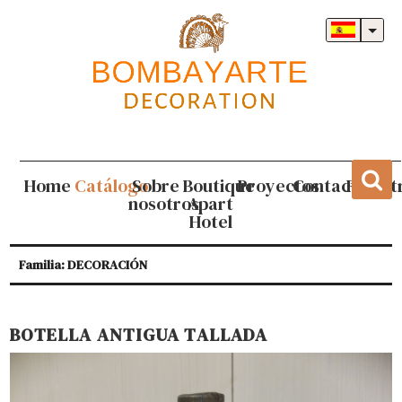
Home
Catálogo
Sobre
Boutique
Proyectos
Contacto
Regist
nosotros
Apart
Hotel
Familia: DECORACIÓN
BOTELLA ANTIGUA TALLADA