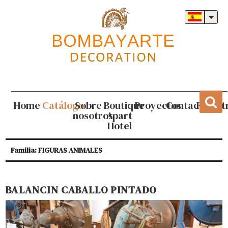
Home
Catálogo
Sobre
Boutique
Proyectos
Contacto
Regist
nosotros
Apart
Hotel
Familia: FIGURAS ANIMALES
BALANCIN CABALLO PINTADO