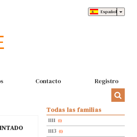
Español
os
Contacto
Registro
Todas las familias
1111
(1)
PINTADO
1113
(1)