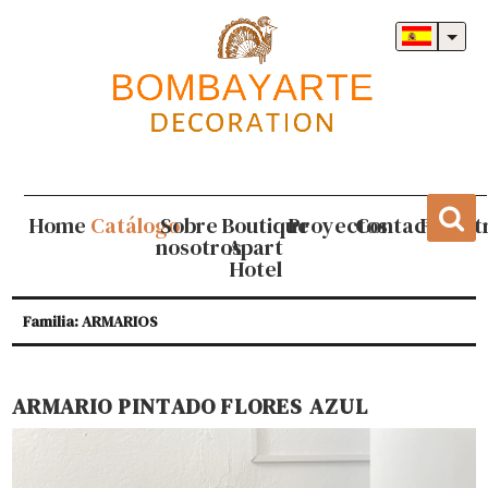
Home
Catálogo
Sobre
Boutique
Proyectos
Contacto
Regist
nosotros
Apart
Hotel
Familia: ARMARIOS
ARMARIO PINTADO FLORES AZUL