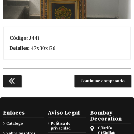
Código:
J441
Detalles:
47x30x176
Continuar comprando
Enlaces
Aviso Legal
Bombay
Decoration
Catálogo
Política de
C/
Tarifa
privacidad
Castellar
(Cadiz),
Sobre nosotros