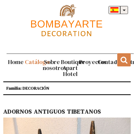
Home
Catálogo
Sobre
Boutique
Proyectos
Contacto
Regist
nosotros
Apart
Hotel
Familia: DECORACIÓN
ADORNOS ANTIGUOS TIBETANOS