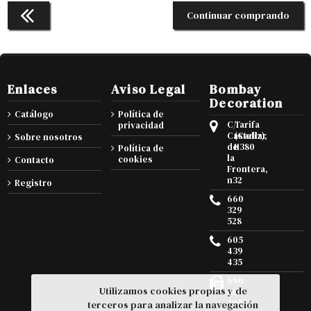
Continuar comprando
Enlaces
Aviso Legal
Bombay
Decoration
Catálogo
Política de
C/
Tarifa
privacidad
Castellar
(Cadiz),
Sobre nosotros
de
11380
Política de
la
cookies
Contacto
Frontera,
n32
Registro
660
329
528
605
439
435
690
Utilizamos cookies propias y de
105
295
terceros para analizar la navegación